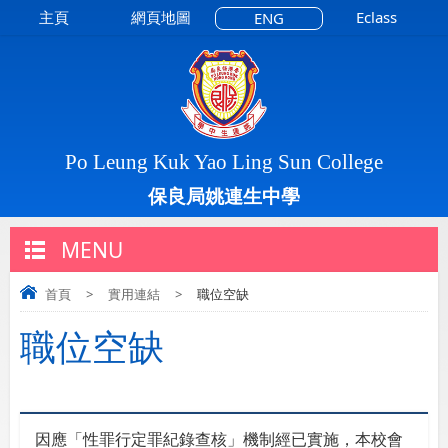
主頁
網頁地圖
Eclass
ENG
Po Leung Kuk Yao Ling Sun College
保良局姚連生中學
MENU
首頁
>
實用連結
>
職位空缺
職位空缺
因應「性罪行定罪紀錄查核」機制經已實施，本校會