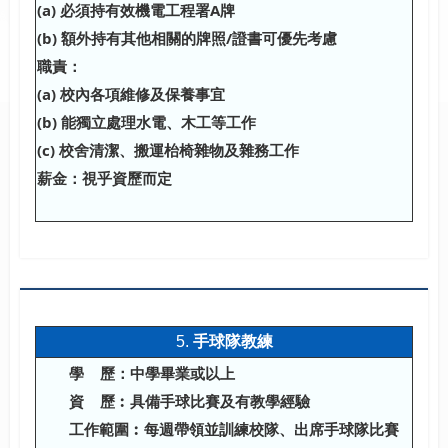
(a)
必須持有效機電工程署A牌
(b)
額外持有其他相關的牌照/證書可優先考慮
職責：
(a)
校內各項維修及保養事宜
(b)
能獨立處理水電、木工等工作
(c)
校舍清潔、搬運枱椅雜物及雜務工作
薪金：視乎資歷而定
5.
手球隊教練
學
歷：中學畢業或以上
資
歷︰具備手球比賽及有教學經驗
工作範圍︰每週帶領並訓練校隊、出席手球隊比賽