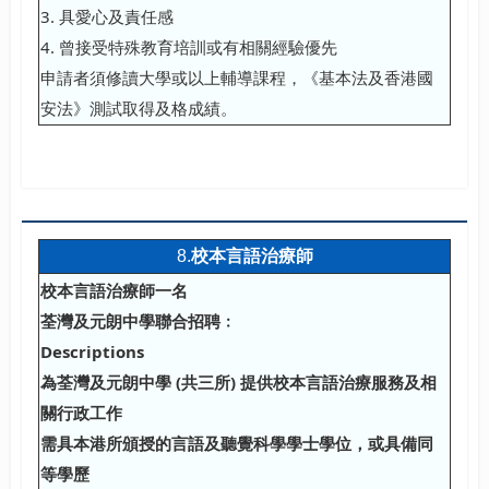
3. 具愛心及責任感
4. 曾接受特殊教育培訓或有相關經驗優先
申請者須修讀大學或以上輔導課程，《基本法及香港國
安法》測試取得及格成績。
8.
校本言語治療師
校本言語治療師一名
荃灣及元朗中學聯合招聘﹕
Descriptions
為荃灣及元朗中學
(
共三所
)
提供校本言語治療服務及相
關行政工作
需具本港所頒授的言語及聽覺科學學士學位，或具備同
等學歷