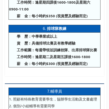
工作時間︰逢星期四課後
1600-1800
及星期六
0900-11:00
薪
金：每小時約
$35
0
(
視資歷及經驗而定
)
6.
排球隊教練
學
歷：中學畢業或以上
資
歷︰具備排球比賽及有教學經驗
工作範圍︰每週帶領並訓練校隊、出席排球隊比賽
工作時間︰逢星期二及星期五課後
1600-1800
薪
金：每小時約
$
300
(
視資歷及經驗而定
)
7.輔導員
1. 照顧有特殊教育需要學生，協辦學生活動及文書處理
2. 個別/小組輔導有需要同學