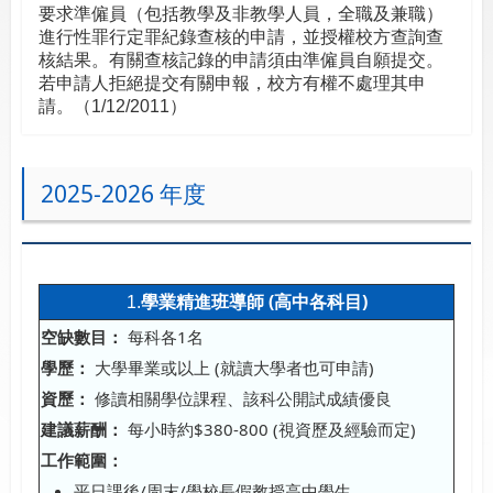
要求準僱員（包括教學及非教學人員，全職及兼職）
進行性罪行定罪紀錄查核的申請，並授權校方查詢查
核結果。有關查核記錄的申請須由準僱員自願提交。
若申請人拒絕提交有關申報，校方有權不處理其申
請。（1/12/2011）
2025-2026 年度
學業精進班導師 (高中
)
1.
各科目
空缺數目：
每科各1名
學歷：
大學畢業或以上 (就讀大學者也可申請)
資歷：
修讀相關學位課程、該科公開試成績優良
建議薪酬：
每小時約$380-800 (視資歷及經驗而定)
工作範圍：
平日課後/周末/學校長假教授高中學生