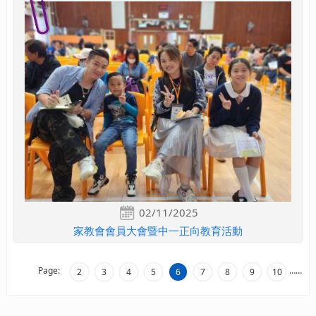
02/11/2025
家教會會員大會暨中一正向教育活動
Page:
…
…
2
3
4
5
6
7
8
9
10