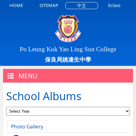
HOME
SITEMAP
Eclass
中文
Po Leung Kuk Yao Ling Sun College
保良局姚連生中學
MENU
School Albums
Photo Gallery