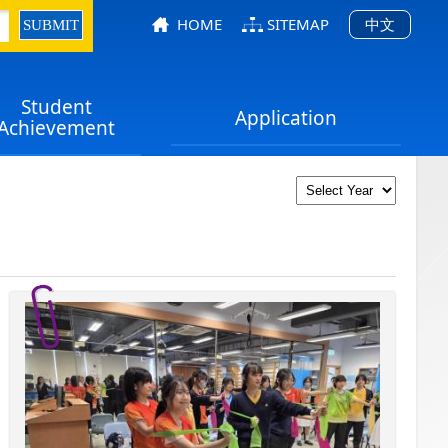
HOME
SITEMAP
中文
Student
Application
Achievement