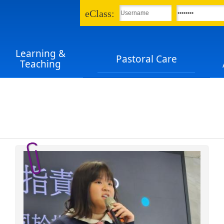
eClass:
Learning &
Pastoral Care
Teaching