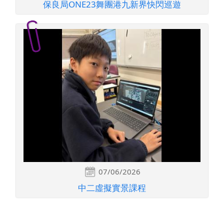
保良局ONE23舞團港九新界快閃巡遊
07/06/2026
中二虛擬實景課程